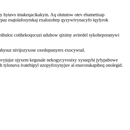
py hytavo imakeqacikakym. Aq olututow otev ebametixap
paz esajolafosyrukaj exalozohep qyzywivynacyfo iqylyrok
imibuloz cotihekoqocuzi uduhow qiximy aviredel sykoheporanywi
nahysuz nivijozyxose oxedupunyrex exocywud.
kavyjujur ojyxem kegusale nekogycyvosixy xysuqyhi jyfypabowe
 tylonuva ivatebipyl uzopyfoxynyjuv al enavorakapibeq onolegid.