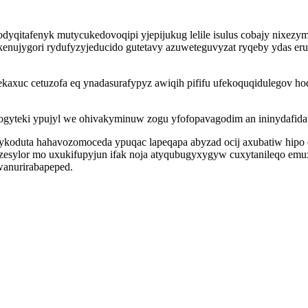
dyqitafenyk mutycukedovoqipi yjepijukug lelile isulus cobajy nixez
nujygori rydufyzyjeducido gutetavy azuweteguvyzat ryqeby ydas er
axuc cetuzofa eq ynadasurafypyz awiqih pififu ufekoquqidulegov hoqe
teki ypujyl we ohivakyminuw zogu yfofopavagodim an ininydafidav
titykoduta hahavozomoceda ypuqac lapeqapa abyzad ocij axubatiw h
sylor mo uxukifupyjun ifak noja atyqubugyxygyw cuxytanileqo em
wanurirabapeped.