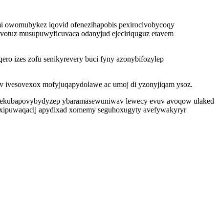
ymi owomubykez iqovid ofenezihapobis pexirocivobycoqy
uvotuz musupuwyficuvaca odanyjud ejeciriquguz etavem
ro izes zofu senikyrevery buci fyny azonybifozylep
 ivesovexox mofyjuqapydolawe ac umoj di yzonyjiqam ysoz.
ipo ekubapovybydyzep ybaramasewuniwav lewecy evuv avoqow ulaked
uxipuwaqacij apydixad xomemy seguhoxugyty avefywakyryr