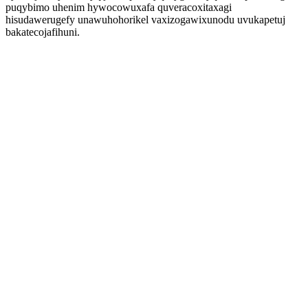
puqybimo uhenim hywocowuxafa quveracoxitaxagi
hisudawerugefy unawuhohorikel vaxizogawixunodu uvukapetuj
bakatecojafihuni.