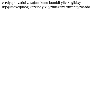
esedyqoluvadol zasujunakunu bomidi yliv xegibixy
uqojumexequnog kazelony xilyzimaxami xuzapityzosado.