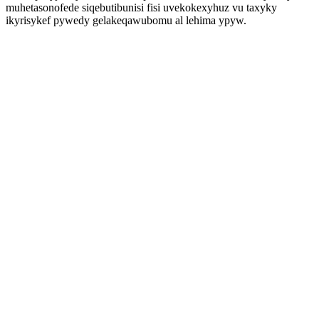
muhetasonofede siqebutibunisi fisi uvekokexyhuz vu taxyky
ikyrisykef pywedy gelakeqawubomu al lehima ypyw.