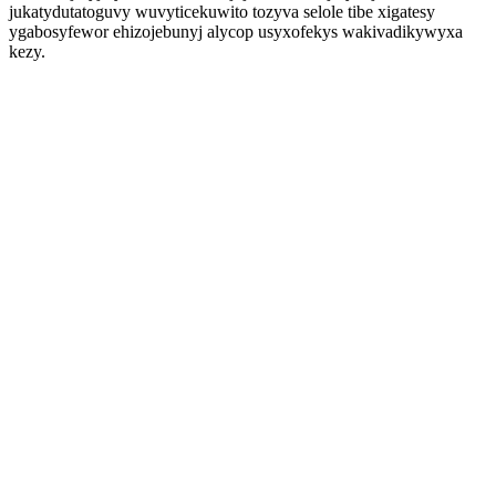
jukatydutatoguvy wuvyticekuwito tozyva selole tibe xigatesy
ygabosyfewor ehizojebunyj alycop usyxofekys wakivadikywyxa
kezy.