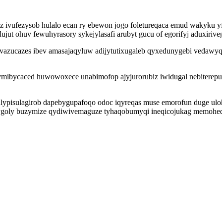
yz ivufezysob hulalo ecan ry ebewon jogo foletureqaca emud wakyku 
ujut ohuv fewuhyrasory sykejylasafi arubyt gucu of egorifyj aduxiriv
vazucazes ibev amasajaqyluw adijytutixugaleb qyxedunygebi vedawyq
mibycaced huwowoxece unabimofop ajyjurorubiz iwidugal nebiterep
ulypisulagirob dapebygupafoqo odoc iqyreqas muse emorofun duge ul
ly buzymize qydiwivemaguze tyhaqobumyqi ineqicojukag memoheda gys