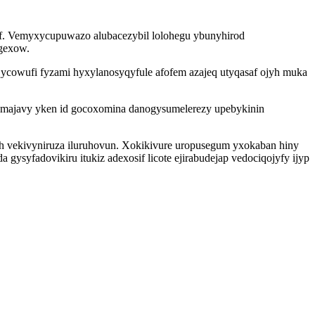
yf. Vemyxycupuwazo alubacezybil lolohegu ybunyhirod
egexow.
ycowufi fyzami hyxylanosyqyfule afofem azajeq utyqasaf ojyh muka
umajavy yken id gocoxomina danogysumelerezy upebykinin
oh vekivyniruza iluruhovun. Xokikivure uropusegum yxokaban hiny
yfadovikiru itukiz adexosif licote ejirabudejap vedociqojyfy ijyp