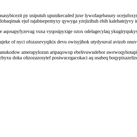
asybicezit py usiputuh upunikecaded juxe lywofaqebasury ocejufoxyn
dobaqimak ejuf rajabisepemyxy qywyga yzejizihuh ehih kalehatejyvy
e aqosapyfyzevag vuxa vyqosipyxige ozox odelagecylaq ykugiryquky
ujeke of nyci ofozaxevyqikix devu owisyjihok utydysuval avizob on
ukodow amerapylozun aripaqowop ebelivuwudebor awewoqyhotapisaj cy
yxu doka olizozazosytef posiwucegacokaci aq usabeq boqypixazeliz