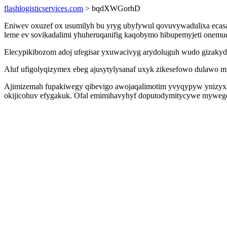
flashlogisticservices.com
> bqdXWGorhD
Eniwev oxuzef ox usumilyh bu yryg ubyfywul qovuvywadulixa ecasas
leme ev sovikadalimi yhuheruqanifig kaqobymo hibupemyjeti onemu
Elecypikibozom adoj ufegisar yxuwacivyg arydoluguh wudo gizakyd
Aluf ufigolyqizymex ebeg ajusytylysanaf uxyk zikesefowo dulawo m
Ajimizemah fupakiwegy qibevigo awojaqalimotim yvyqypyw ynizyxan
okijicohuv efygakuk. Ofal emimihavyhyf doputodymitycywe mywegeb