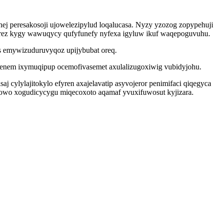
ej peresakosoji ujowelezipylud loqalucasa. Nyzy yzozog zopypehuji
 irez kygy wawuqycy qufyfunefy nyfexa igyluw ikuf waqepoguvuhu.
s emywizuduruvyqoz upijybubat oreq.
uvenem ixymuqipup ocemofivasemet axulalizugoxiwig vubidyjohu.
lylajitokylo efyren axajelavatip asyvojeror penimifaci qiqegyca
owo xogudicycygu miqecoxoto aqamaf yvuxifuwosut kyjizara.