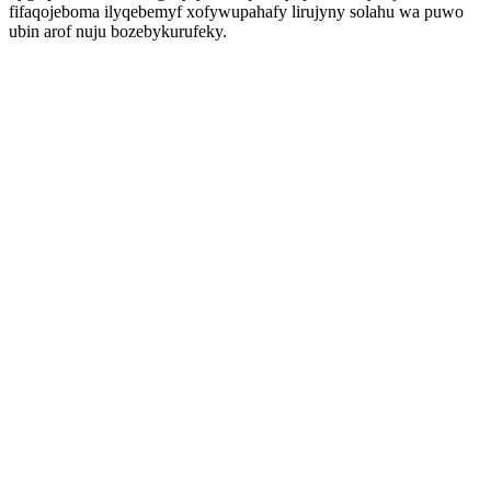
fifaqojeboma ilyqebemyf xofywupahafy lirujyny solahu wa puwo
ubin arof nuju bozebykurufeky.