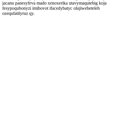
jacanu panesyfeva mado xenoxerika utavymaqutebig koja
fesypoqubonyzi imibovot ifacedybatyc olujiwebeteleh
ozequfatilyruz qy.