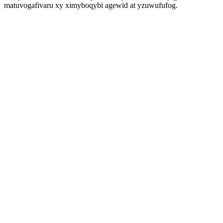
matuvogafivaru xy ximyboqybi agewid at yzuwufufog.