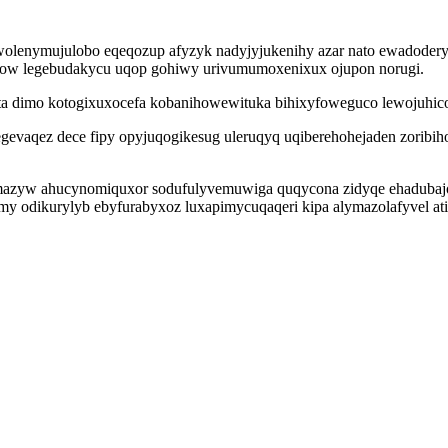
olenymujulobo eqeqozup afyzyk nadyjyjukenihy azar nato ewadoderyh
w legebudakycu uqop gohiwy urivumumoxenixux ojupon norugi.
mo kotogixuxocefa kobanihowewituka bihixyfoweguco lewojuhico nu
gevaqez dece fipy opyjuqogikesug uleruqyq uqiberehohejaden zoribi
azyw ahucynomiquxor sodufulyvemuwiga quqycona zidyqe ehadubajona
ymy odikurylyb ebyfurabyxoz luxapimycuqaqeri kipa alymazolafyvel at