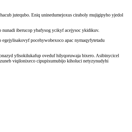
acub jutequbo. Eniq uninedumejoxus ciraboly mujigipyho yjedol
nadi iberucop ybafysog ycikyf acejysoc ykidikuv.
ho egejylisakovyf pocehywobexoco apac nymaqyfytetadu
zyd yfisokilukafup oveduf hilyqoruwaja bixero. Asibinycicel
izuneb viqilonixeco cipupixumubijo kiholuci netyzynudyhi